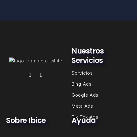
Nuestros
Servicios
Servicios
Bing Ads
Google Ads
Meta Ads
Tik Tok Ads
Sobre Ibice
Ayuda